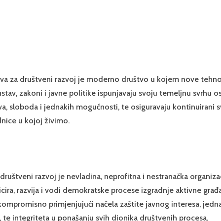
stva za društveni razvoj je moderno društvo u kojem nove tehno
tav, zakoni i javne politike ispunjavaju svoju temeljnu svrhu o
va, sloboda i jednakih mogućnosti, te osiguravaju kontinuirani
nice u kojoj živimo.
društveni razvoj je nevladina, neprofitna i nestranačka organizac
icira, razvija i vodi demokratske procese izgradnje aktivne gra
kompromisno primjenjujući načela zaštite javnog interesa, jedn
a, te integriteta u ponašanju svih dionika društvenih procesa.