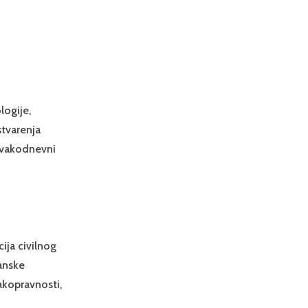
logije,
stvarenja
 svakodnevni
ija civilnog
đanske
akopravnosti,