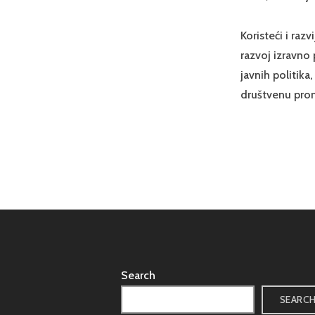
Koristeći i raz
razvoj izravno 
javnih politika
društvenu pro
Search
SEARC