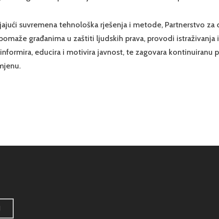
vijajući suvremena tehnološka rješenja i metode, Partnerstvo za 
pomaže građanima u zaštiti ljudskih prava, provodi istraživanja 
, informira, educira i motivira javnost, te zagovara kontinuiranu 
mjenu.
H