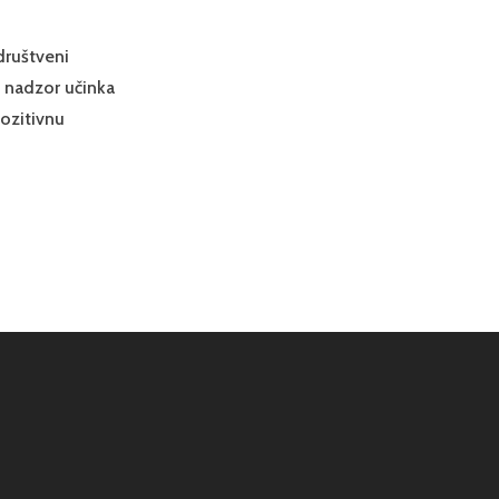
društveni
i nadzor učinka
pozitivnu