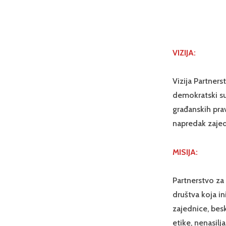
VIZIJA:
Vizija Partner
demokratski sus
građanskih pra
napredak zajed
MISIJA:
Partnerstvo za 
društva koja in
zajednice, bes
etike, nenasilj