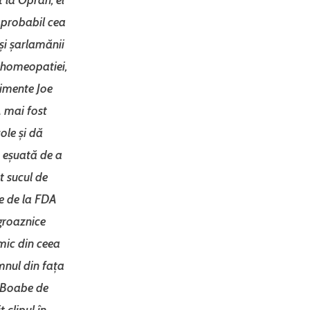
e probabil cea
și șarlamănii
homeopatiei,
limente Joe
 mai fost
ole și dă
a eșuată de a
t sucul de
re de la FDA
 groaznice
mic din ceea
mnul din fața
 „Boabe de
 clipul în