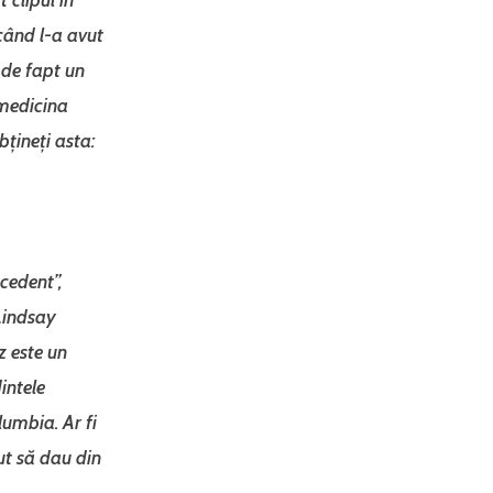
când l-a avut
 de fapt un
 medicina
bțineți asta:
ecedent”,
 Lindsay
z este un
intele
umbia. Ar fi
ut să dau din