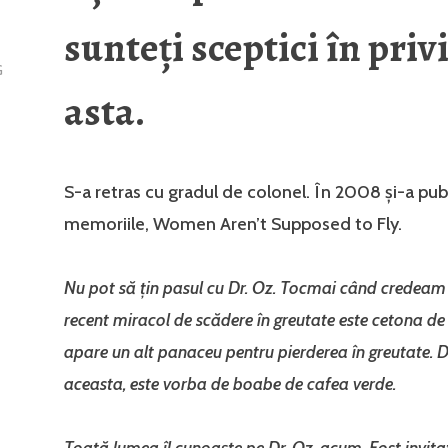
sunteți sceptici în priv
G
asta.
S-a retras cu gradul de colonel. În 2008 și-a pub
memoriile, Women Aren’t Supposed to Fly.
Nu pot să țin pasul cu Dr. Oz. Tocmai când credeam
recent miracol de scădere în greutate este cetona d
apare un alt panaceu pentru pierderea în greutate. 
aceasta, este vorba de boabe de cafea verde.
Toată lumea îl cunoaște pe Dr. Oz, acum. Fost invitat