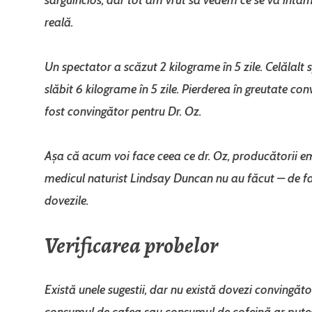
reală.
Un spectator a scăzut 2 kilograme în 5 zile. Celălalt 
slăbit 6 kilograme în 5 zile. Pierderea în greutate co
fost convingător pentru Dr. Oz.
Așa că acum voi face ceea ce dr. Oz, producătorii emi
medicul naturist Lindsay Duncan nu au făcut – de fap
dovezile.
Verificarea probelor
Există unele sugestii, dar nu există dovezi convingăto
consumul de cafea sau consumul de cofeină ar pute