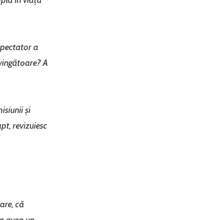
spectator a
nvingătoare? A
siunii și
t, revizuiesc
are, că
a avea un