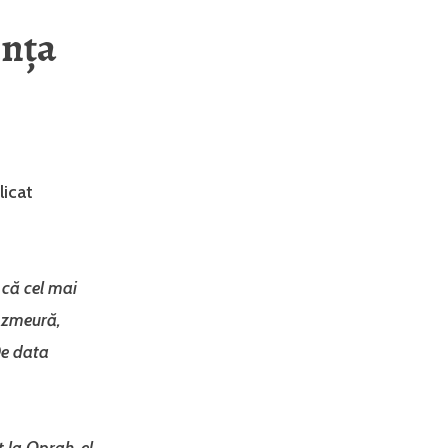
ința
licat
 că cel mai
e zmeură,
De data
 la Oprah, el