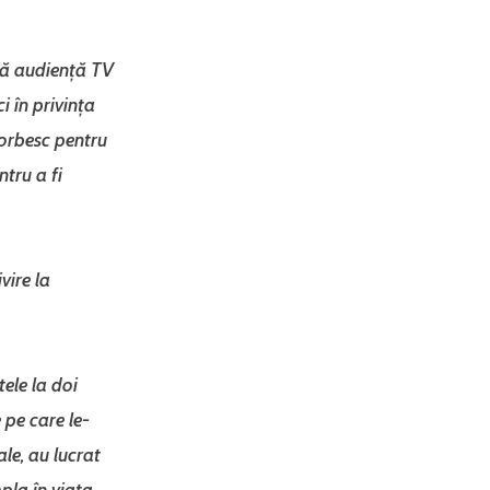
ă audiență TV
i în privința
Vorbesc pentru
tru a fi
vire la
ele la doi
 pe care le-
le, au lucrat
pla în viața