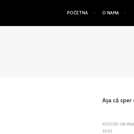
Skip
POČETNA
O NAMA
to
content
PSD
Așa că sper c
POSTED ON
MAR
2020