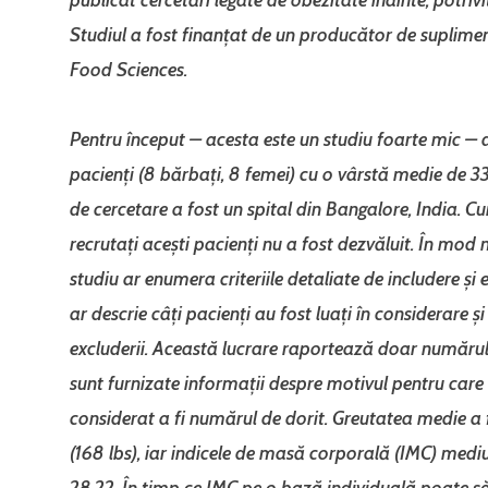
Studiul a fost finanțat de un producător de suplime
Food Sciences.
Pentru început – acesta este un studiu foarte mic – 
pacienți (8 bărbați, 8 femei) cu o vârstă medie de 33
de cercetare a fost un spital din Bangalore, India. C
recrutați acești pacienți nu a fost dezvăluit. În mod
studiu ar enumera criteriile detaliate de includere și 
ar descrie câți pacienți au fost luați în considerare ș
excluderii. Această lucrare raportează doar numărul 
sunt furnizate informații despre motivul pentru care 
considerat a fi numărul de dorit. Greutatea medie a 
(168 lbs), iar indicele de masă corporală (IMC) mediu
28,22. În timp ce IMC pe o bază individuală poate să