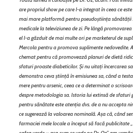
are propriul show pe care l-a integrat în ceea ce est
mai mare platformă pentru pseudoștiința sănătății 
medicale la televiziunea de zi.
Pe lângă promovarea 
el l-a găzduit de mai multe ori pe marketerul de sup
Mercola pentru a promova suplimente nedovedite. A
chemat pentru că promovează planuri de dietă ridic
sfaturi proaste diabeticilor. Și nu uitați încercarea s
demonstra ceva știință în emisiunea sa, când a testa
mere pentru arsenic, ceea ce a determinat o scrisoa
despre metodologia sa. Istoria lui extinsă de sfaturi
pentru sănătate este atenția dvs. de a nu accepta ni
ce sugerează la valoarea nominală. Așa că, când se
farmaciei mele locale a început să facă publicitate
cafea verde – așa cum se vede pe Dr. Oz”, am urmărit