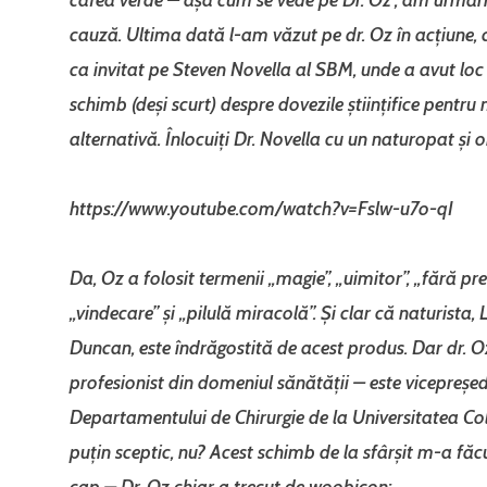
cauză. Ultima dată l-am văzut pe dr. Oz în acțiune, 
ca invitat pe Steven Novella al SBM, unde a avut loc
schimb (deși scurt) despre dovezile științifice pentru
alternativă. Înlocuiți Dr. Novella cu un naturopat și o
https://www.youtube.com/watch?v=Fslw-u7o-qI
Da, Oz a folosit termenii „magie”, „uimitor”, „fără pr
„vindecare” și „pilulă miracolă”. Și clar că naturista,
Duncan, este îndrăgostită de acest produs. Dar dr. O
profesionist din domeniul sănătății – este vicepreșed
Departamentului de Chirurgie de la Universitatea Col
puțin sceptic, nu? Acest schimb de la sfârșit m-a făc
cap – Dr. Oz chiar a trecut de woobicon: