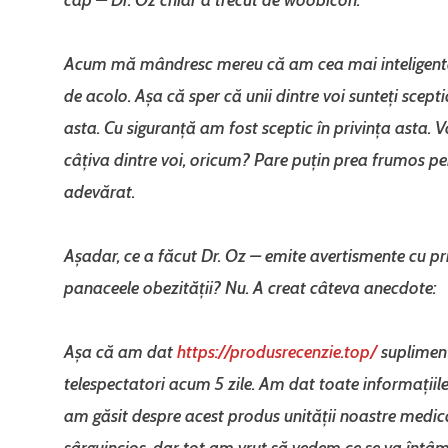
Acum mă mândresc mereu că am cea mai inteligent
de acolo. Așa că sper că unii dintre voi sunteți sceptic
asta. Cu siguranță am fost sceptic în privința asta. 
câțiva dintre voi, oricum? Pare puțin prea frumos pen
adevărat.
Așadar, ce a făcut Dr. Oz – emite avertismente cu pri
panaceele obezității? Nu. A creat câteva anecdote:
Așa că am dat
https://produsrecenzie.top/
supliment
telespectatori acum 5 zile. Am dat toate informațiile
am găsit despre acest produs unității noastre medica
sârguincios, dar tot am vrut să vedem ce se va întâm