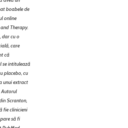
nat boabele de
ul online
 and Therapy.
, dar cu o
ială, care
nt că
l se intitulează
cu placebo, cu
a unui extract
 Autorul
 din Scranton,
 fie clinicieni
pare să fi
vit PubMed.