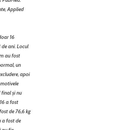
nte, Applied
doar 16
 de ani. Locul
um au fost
 normal, un
excludere, apoi
i motivele
final și nu
16 a fost
fost de 76,6 kg
 a fost de
 nu fie