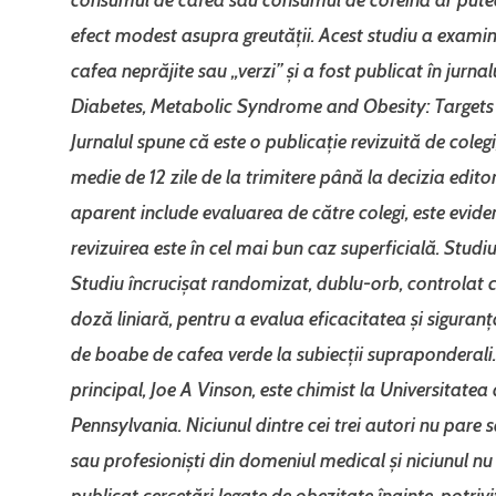
efect modest asupra greutății. Acest studiu a exami
cafea neprăjite sau „verzi” și a fost publicat în jurnal
Diabetes, Metabolic Syndrome and Obesity: Targets
Jurnalul spune că este o publicație revizuită de colegi
medie de 12 zile de la trimitere până la decizia editor
aparent include evaluarea de către colegi, este evide
revizuirea este în cel mai bun caz superficială. Studiu
Studiu încrucișat randomizat, dublu-orb, controlat 
doză liniară, pentru a evalua eficacitatea și siguranț
de boabe de cafea verde la subiecții supraponderali.
principal, Joe A Vinson, este chimist la Universitatea
Pennsylvania. Niciunul dintre cei trei autori nu pare să
sau profesioniști din domeniul medical și niciunul nu 
publicat cercetări legate de obezitate înainte, potri