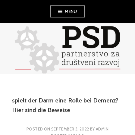
Skip
MENU
to
content
PSD
spielt der Darm eine Rolle bei Demenz?
Hier sind die Beweise
POSTED ON
SEPTEMBER 3, 2022
BY
ADMIN