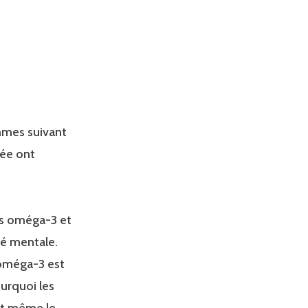
mmes suivant
gée ont
as oméga-3 et
té mentale.
 oméga-3 est
ourquoi les
 et même le