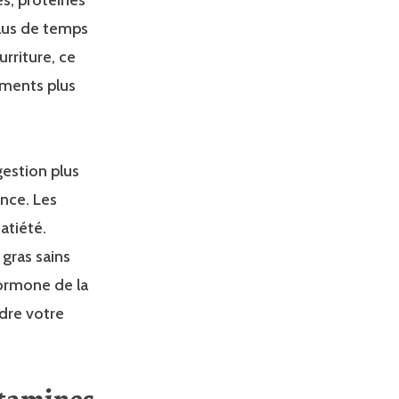
 plus de temps
urriture, ce
ements plus
gestion plus
ance. Les
atiété.
gras sains
’hormone de la
dre votre
itamines