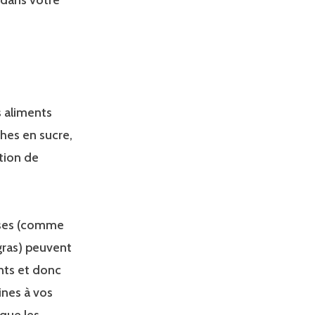
s aliments
hes en sucre,
tion de
asses (comme
 gras) peuvent
nts et donc
ines à vos
 que les