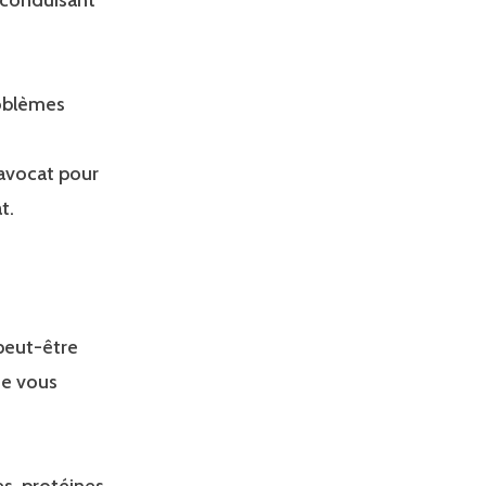
roblèmes
avocat pour
t.
peut-être
ue vous
es, protéines