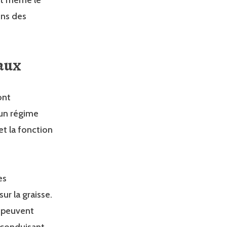
ins des
aux
ont
 un régime
et la fonction
es
ur la graisse.
s peuvent
 conduisant