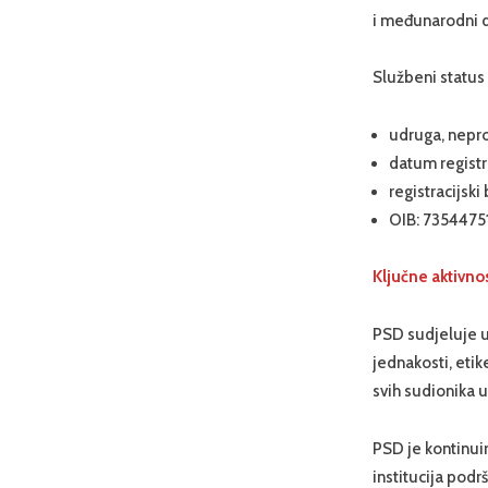
i međunarodni d
Službeni status 
udruga, nepro
datum registr
registracijsk
OIB: 735447
Ključne aktivnos
PSD sudjeluje u 
jednakosti, etik
svih sudionika 
PSD je kontinuir
institucija podr