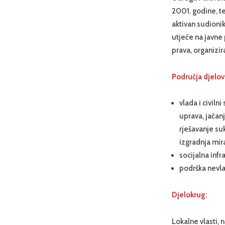
2001. godine, te
aktivan sudioni
utječe na javne 
prava, organizir
Područja djelov
vlada i civiln
uprava, jačanj
rješavanje suk
izgradnja mir
socijalna infr
podrška nevla
Djelokrug:
Lokalne vlasti, 