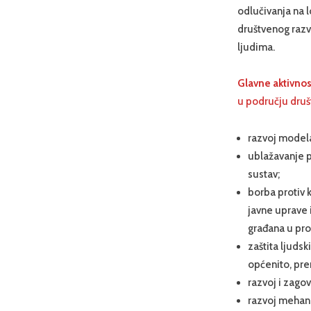
odlučivanja na l
društvenog razvo
ljudima.
Glavne aktivnost
u području druš
razvoj modela
ublažavanje po
sustav;
borba protiv 
javne uprave 
građana u pr
zaštita ljuds
općenito, pr
razvoj i zagov
razvoj mehani