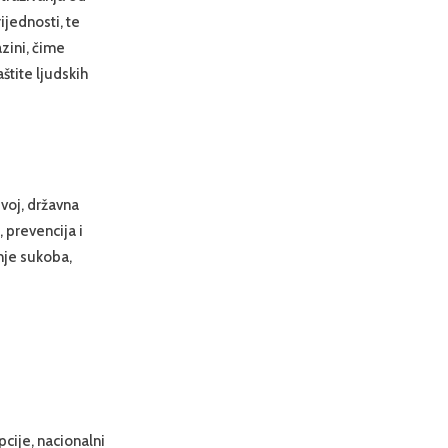
ijednosti, te
zini, čime
štite ljudskih
zvoj, državna
, prevencija i
anje sukoba,
pcije, nacionalni