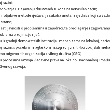
 razini;
dovanje u rješavanju društvenih sukoba na nenasilan način;
iroljubive metode rješavanja sukoba unutar zajednice koji su zado
 strane;
jesti javnosti o problemima u zajednici, te predlaganje i zagovaranj
roblema o kojima je riječ;
u izgradnji demokratskih institucija i mehanizama na lokalnoj, nacion
 razini, s posebnim naglaskom na izgradnju anti-korupcijskih meh
eno odgovornih organizacija civilnog društva (CSO);
u procesima razvoja vladavine prava na lokalnoj, nacionalnoj i među
štvenog razvoja.