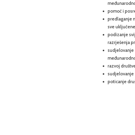
međunarodnoj
pomoć i posre
predlaganje m
sve uključene
podizanje svi
razrješenja p
sudjelovanje 
međunarodnoj
razvoj društv
sudjelovanje 
poticanje dru