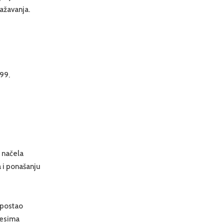
ažavanja.
999.
a načela
a i ponašanju
v postao
cesima