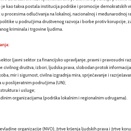
 je kao takva postala institucija podrške i promocije demokratskih vr
k u procesima odlučivanja na lokalnoj, nacionalnoj i međunarodnoj ra
politike u područjima društvenog razvoja i borbe protiv korupcije, za
anog kriminala i trgovine ljudima.
anja:
i sektor (javni sektor za financijsko upravljanje, pravni i pravosudni ra
e civilnog društva, izbori, ljudska prava, slobodan protok informacija
oba, mir i sigurnost, civilna izgradnja mira, sprječavanje i razrješav
a u poslijeratnim područjima (UN);
astruktura i usluge;
dinim organizacijama (podrška lokalnim i regionalnim udrugama).
nevladine organizacije (NVO), žrtve kršenja ljudskih prava i žrtve koru