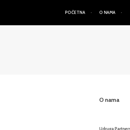
Skip
POČETNA
O NAMA
to
content
PSD
O nama
Udruga Partnerst