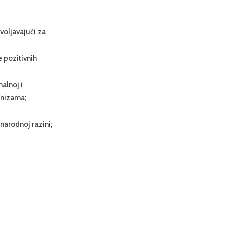
voljavajući za
e pozitivnih
alnoj i
anizama;
narodnoj razini;