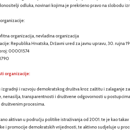
onositelji odluka, novinari kojima je prekršeno pravo na slobodu izr
organizacije:
fitna organizacija, nevladina organizacija
acije: Republika Hrvatska, Državni ured za javnu upravu, 30. rujna 1
i broj: 00001574
51790
ti organizacije:
izgradnji i razvoju demokratskog društva kroz zaštitu i zalaganje z
e, nenasilja, transparentnosti i društvene odgovornosti u postupcim
u društvenim procesima.
ano aktivan u području politike istraživanja od 2001. te je kao taka
ške i promocije demokratskih vrijednosti, te aktivno sudjeluje u pro