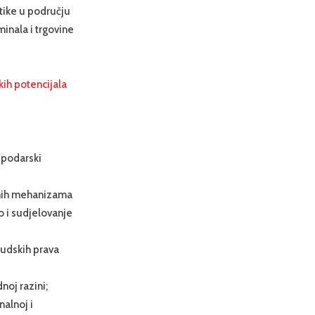
itike u području
minala i trgovine
kih potencijala
ospodarski
rnih mehanizama
 i sudjelovanje
judskih prava
noj razini;
alnoj i