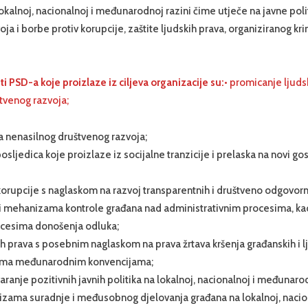
okalnoj, nacionalnoj i međunarodnoj razini čime utječe na javne pol
ja i borbe protiv korupcije, zaštite ljudskih prava, organiziranog kri
i PSD-a koje proizlaze iz ciljeva organizacije su:
• promicanje ljuds
tvenog razvoja;
 nenasilnog društvenog razvoja;
sljedica koje proizlaze iz socijalne tranzicije i prelaska na novi g
korupcije s naglaskom na razvoj transparentnih i društveno odgovo
i mehanizama kontrole građana nad administrativnim procesima, kao
ocesima donošenja odluka;
kih prava s posebnim naglaskom na prava žrtava kršenja građanskih i l
ema međunarodnim konvencijama;
aranje pozitivnih javnih politika na lokalnoj, nacionalnoj i međunarod
zama suradnje i međusobnog djelovanja građana na lokalnoj, nacion