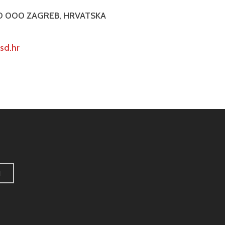
 10 000 ZAGREB, HRVATSKA
sd.hr
H