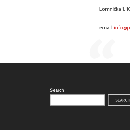
Lomnička 1,
email:
info@p
Search
SEARC