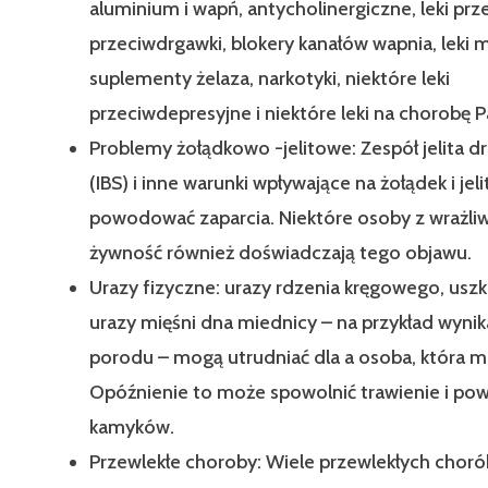
aluminium i wapń, antycholinergiczne, leki prz
przeciwdrgawki, blokery kanałów wapnia, leki
suplementy żelaza, narkotyki, niektóre leki
przeciwdepresyjne i niektóre leki na chorobę P
Problemy żołądkowo -jelitowe: Zespół jelita d
(IBS) i inne warunki wpływające na żołądek i je
powodować zaparcia. Niektóre osoby z wrażli
żywność również doświadczają tego objawu.
Urazy fizyczne: urazy rdzenia kręgowego, uszko
urazy mięśni dna miednicy – na przykład wynik
porodu – mogą utrudniać dla a osoba, która ma 
Opóźnienie to może spowolnić trawienie i p
kamyków.
Przewlekłe choroby: Wiele przewlekłych chor