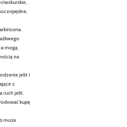
eciwskurskie,
 moczopędne,
arkinsona.
rażliwego
lita mogą
wością na
dzenie jelit i
ające z
ruch jelit.
owodować kupę
ób może