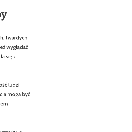
py
h, twardych,
ież wyglądać
da się z
ść ludzi
rcia mogą być
blem
kamyku, a