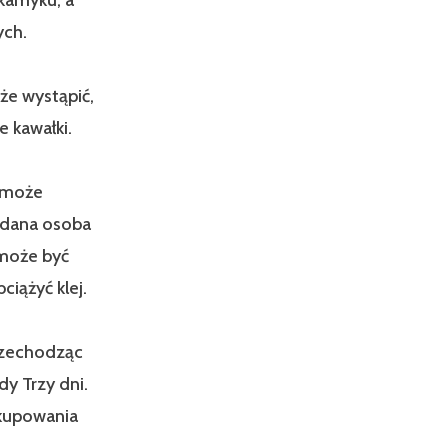
ych.
że wystąpić,
 kawałki.
b może
 dana osoba
 może być
ciążyć klej.
przechodząc
dy Trzy dni.
 kupowania