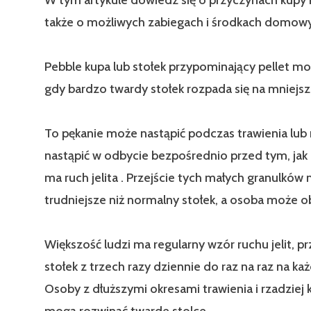
także o możliwych zabiegach i środkach domow
Pebble kupa lub stołek przypominający pellet mo
gdy bardzo twardy stołek rozpada się na mniejsze
To pękanie może nastąpić podczas trawienia lu
nastąpić w odbycie bezpośrednio przed tym, jak
ma ruch jelita . Przejście tych małych granulków
trudniejsze niż normalny stołek, a osoba może ob
Większość ludzi ma regularny wzór ruchu jelit, 
stołek z trzech razy dziennie do raz na raz na każ
Osoby z dłuższymi okresami trawienia i rzadziej
mogą rozwinąć twarde stolce.