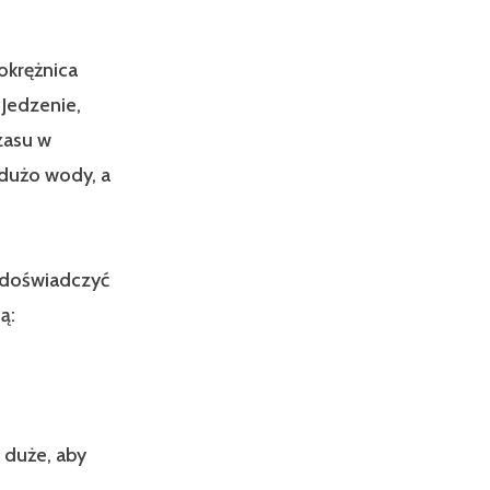
okrężnica
 Jedzenie,
zasu w
 dużo wody, a
 doświadczyć
ą:
duże, aby