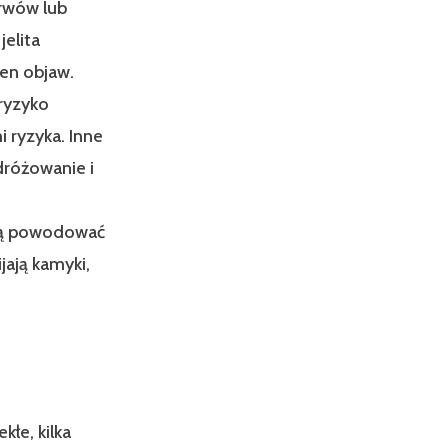
rwów lub
jelita
en objaw.
 ryzyko
 ryzyka. Inne
odróżowanie i
ogą powodować
jają kamyki,
kłe, kilka