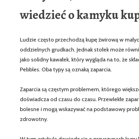
wiedzieć o kamyku ku
Ludzie często przechodzą kupę żwirową w małyc
oddzielnych grudkach. Jednak stołek może równ
jako solidny kawałek, który wygląda na to, że skła
Pebbles. Oba typy są oznaką zaparcia.
Zaparcia są częstym problemem, którego większo
doświadcza od czasu do czasu. Przewlekłe zapa
bolesne i mogą wskazywać na podstawowy pro
zdrowotny.
W tym artykule dowiedz się o przyczynach kupy 