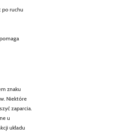
t po ruchu
e pomaga
iem znaku
w. Niektóre
szyć zaparcia.
one u
kcji układu