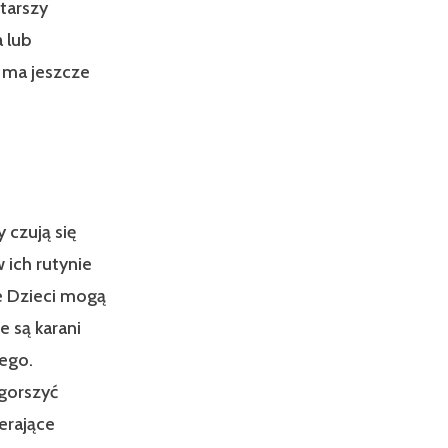
tarszy
a lub
 ma jeszcze
 czują się
 ich rutynie
e Dzieci mogą
e są karani
ego.
ogorszyć
erające